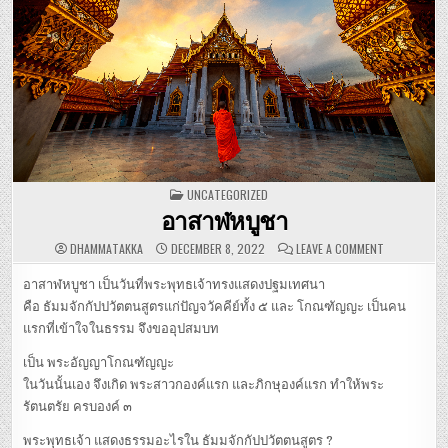
POSTED IN
UNCATEGORIZED
อาสาฬหบูชา
ON อาสาฬหบ
DHAMMATAKKA
DECEMBER 8, 2022
LEAVE A COMMENT
อาสาฬหบูชา เป็นวันที่พระพุทธเจ้าทรงแสดงปฐมเทศนา
คือ ธัมมจักกัปปวัตตนสูตรแก่ปัญจวัคคีย์ทั้ง ๕ และ โกณฑัญญะ เป็นคน
แรกที่เข้าใจในธรรม จึงขออุปสมบท
เป็น พระอัญญาโกณฑัญญะ
ในวันนั้นเอง จึงเกิด พระสาวกองค์แรก และภิกษุองค์แรก ทำให้พระ
รัตนตรัย ครบองค์ ๓
พระพุทธเจ้า แสดงธรรมอะไรใน ธัมมจักกัปปวัตตนสูตร ?