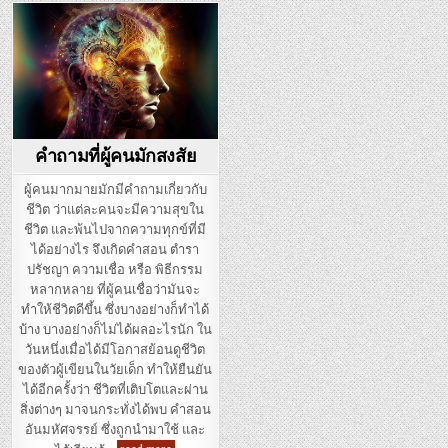
Posted in
คำถามที่ผู้คนมักสงสัย
ผู้​คนมากมาย​มักมีคำ​ถาม​เกี่ยวกับ​
ชีวิต​ ว่า​แต่ละคน​จะ​มีความสุข​ใน
ชีวิต และพ้นไป​จากความทุกข์​ที่มี
ได้อย่างไร​ จึง​เกิด​คำสอน ตำรา​
ปรัชญา​ ความเชื่อ​ หรือ พิธี​กรรม​
หลากหลาย​ ที่​ผู้​คนเชื่อ​ว่า​มัน​จะ
ทำให้ชีวิต​ดีขึ้น​ ซึ่ง​บางอย่าง​ก็​ทำได้​
บ้าง บางอย่าง​ก็​ไม่ได้​ผล​อะไรนัก ใน
วันหนึ่งเมื่อ​ได้มีโอกาสย้อน​ดู​ชีวิต
ของตัวผู้เขียน​ในวัยเด็ก​ ทำให้​ยืนยัน​
ได้อีก​ครั้ง​ว่า​ ชีวิต​ที่เติบโต​และ​ผ่าน​
สิ่ง​ต่าง​ๆ มาจนกระทั่ง​ได้พบ คำสอน​
อันมหัศจรรย์​ ซึ่ง​ถูก​นำมาใช้ และ
คำถามที่ผู้คนมักสงสัย